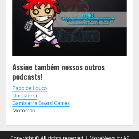
Assine também nossos outros
podcasts!
Papo de Louco
Omoshiroi
Gambiarra Board Games
Motorcão
Copyright © All rights reserved.
|
MoreNews
by AF